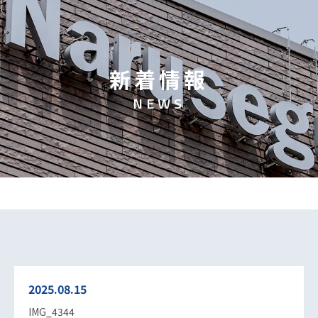
新
着
情
報
N
E
W
S
2025.08.15
IMG_4344