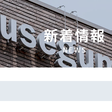
新
着
情
報
N
E
W
S