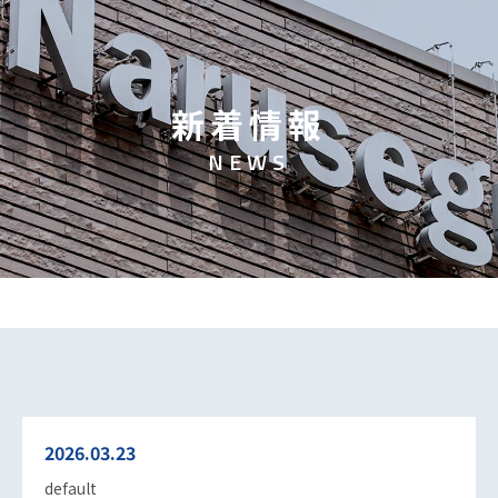
新
着
情
報
N
E
W
S
2026.03.23
default