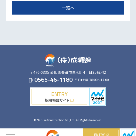
一覧へ
〒470-0335
愛知県豊田市青木町4丁目35番地2
0565-46-1180
平日+土曜日8:00～17:00
phonelink_ring
ENTRY
採用特設サイト
filter_none
© Naruse Construction Co., Ltd. All Rights Reserved.