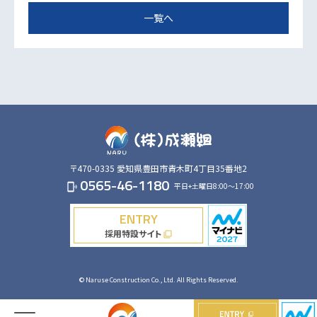
一覧へ
〒470-0335
愛知県豊田市青木町4丁目35番地2
0565-46-1180
平日+土曜日8:00～17:00
phonelink_ring
ENTRY
採用特設サイト
filter_none
© Naruse Construction Co., Ltd. All Rights Reserved.