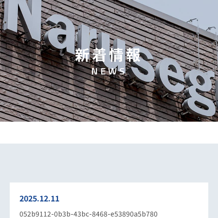
新
着
情
報
N
E
W
S
2025.12.11
052b9112-0b3b-43bc-8468-e53890a5b780