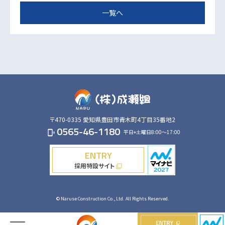
一覧へ
〒470-0335
愛知県豊田市青木町4丁目35番地2
0565-46-1180
平日+土曜日8:00～17:00
phonelink_ring
ENTRY
採用特設サイト
filter_none
© Naruse Construction Co., Ltd. All Rights Reserved.