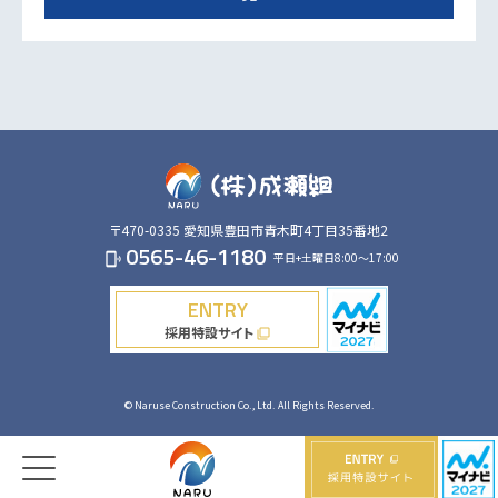
〒470-0335
愛知県豊田市青木町4丁目35番地2
0565-46-1180
平日+土曜日8:00～17:00
phonelink_ring
ENTRY
採用特設サイト
filter_none
© Naruse Construction Co., Ltd. All Rights Reserved.