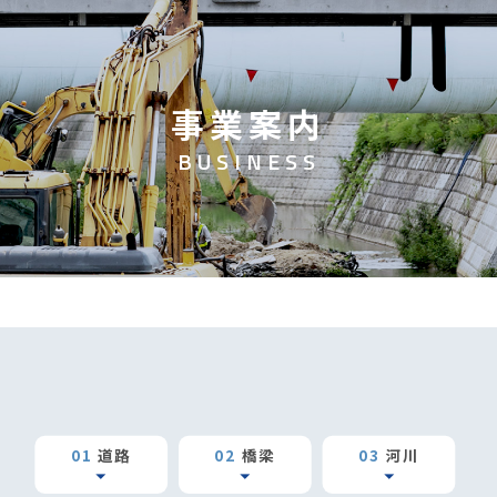
事
業
案
内
B
U
S
I
N
E
S
S
01
道路
02
橋梁
03
河川
arrow_drop_down
arrow_drop_down
arrow_drop_down