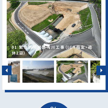
01 緊急防災対策河川工事（ICT指定・週
03 都市計画道路豊栄河合線 道路新設工
04 一級河川安永川 開水路工事(長興寺工
05 市道旭洗出松ケ坂線 道路災害復旧
06 豊田土橋土地区画整理事業 逢妻男川
07 都市計画道路花園八橋線 橋梁新設工
休2日）
02 砂防メンテナンス工事
事(その1)
区下流その3)
(29-803)
橋梁改築工事その4
事
竣工 ：2025年6月
竣工 ：2025年3月
竣工 ：2020年11月
竣工 ：2020年11月
竣工 ：2018年9月
2017年12月
竣工 ：2016年3月
工事場所：豊田市鴛鴨町地内
工事場所：豊田市豊松町地内
工事場所：豊田市渡刈町地内
工事場所：豊田市長興寺町地内
工事場所：豊田市加塩町地内
工事場所：豊田市土橋町地内
工事場所：豊田市花園町地内