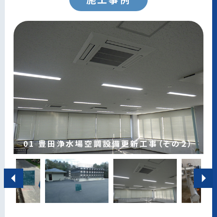
05 (公共)秋葉1号汚水幹線耐震補強工事
06 竜宮水源浄水場浄水棟ほか耐震補強
08 市道下山向田仏供線ほか 水道管整備
01 豊田浄水場空調設備更新工事（その２）
02 豊田市営東山住宅給水設備改修工事
03 五ケ丘配水場配水池耐震補強工事
04 (公共)管路築造工事(第8工区)
(その2)
工事
07 法定外道路 水道管幹線推進整備工事
工事
09 新北一色配水場築造工事
竣工 ：2025年3月
竣工 ：2024年3月
竣工 ：2022年9月
竣工 ：2021年3月
竣工 ：2020年4月
竣工 ：2019年2月
竣工 ：2019年2月
竣工 ：2018年10月
2018年3月
工事場所：豊田市浄水町地内
工事場所：豊田市東山町地内
工事場所：豊田市五ケ丘地内
工事場所：豊田市高町地内
工事場所：豊田市花園町地内
工事場所：豊田市竜宮町地内
工事場所：豊田市四郷町地内
工事場所：豊田市蕪木町地内
工事場所：豊田市北一色町地内