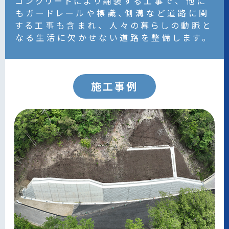
コンクリートにより舗装する工事で、
他に
もガードレールや標識、側溝など道路に関
する工事も含まれ、
人々の暮らしの動脈と
なる生活に欠かせない道路を整備します。
施工事例
06 神殿地区農道改良工事（週休２日制工
07 臼木2号線 林道改良工事（週休2日制
08 道路改良工事(2号工)(ICT希望・遠隔
09 豊田土橋土地区画整理事業 道路築造
10 都市計画道路高橋細谷線 道路改良工
12 都市計画道路平戸橋土橋線 道路改良