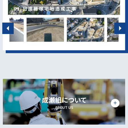
01 日進藤塚宅地造成工事
02 日進藤塚宅地造成工事
03 知立宅地造成工事
04 宅地造成工事
05 日進宅地開発事業
06 瀬戸工場用地拡張工事
07 (株)ヴイテック工場駐車場増設工事
08 名東区本郷宅地開発事業
09 (株)ヴイテック新工場外構工事
10 瀬戸市宅地開発事業
11 安城市安城町開発工事
竣工 ：2025年3月
竣工 ：2024年5月
竣工 ：2023年7月
竣工 ：2023年8月
竣工 ：2023年1月
竣工 ：2022年12月
竣工 ：2022年11月
竣工 ：2022年7月
竣工 ：2022年3月
工事場所：瀬戸市
工事場所：安城市
工事場所：日進市藤塚地内
工事場所：日進市藤塚地内
工事場所：知立市長篠町地内
工事場所：日進市
工事場所：瀬戸市
工事場所：豊田市高丘新町地内
工事場所：名古屋市名東区本郷
工事場所：豊田市高丘新町地内
成瀬組について
add
ABOUT US