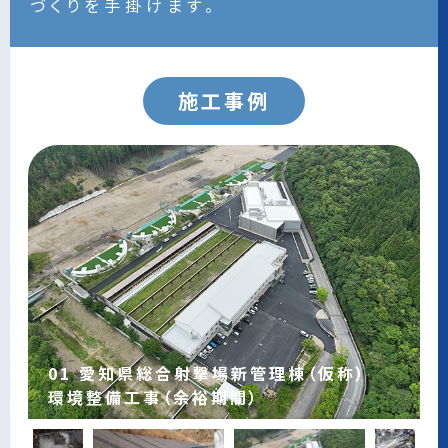
づくりを手掛けます。
施工事例
12 道路災害防除工事(交付金)・道路災害
13 豊田土橋土地区画整理事業 宅地等造
15 西広瀬工業団地拡張用地法面対策工
01 愛知県総合射撃場新管理棟（仮称）
03 急傾斜地崩壊対策工事
04 高橋天神公園整備工事
05 岡崎特別支援学校環境整備工事
06 医療療育総合センター環境整備工事
07 急傾斜地崩壊対策工事(週休2日)
08 にしお特別支援学校環境整備工事
09 三好ヶ丘駅前広場整備工事
10 宮上南公園整備工事
11 緊急遊具更新工事
防止工事 合併工事
成工事第30-1工区
14 豊田市足助プール解体工事
事
環境整備工事（余裕期間）
02 総合教育センター環境整備工事
竣工 ：2025年3月
竣工 ：2025年1月
竣工 ：2024年3月
竣工 ：2023年6月
竣工 ：2023年5月
竣工 ：2022年3月
竣工 ：2021年3月
竣工 ：2017年3月
竣工 ：2015年2月
竣工 ：2020年1月
竣工 ：2020年7月
竣工 ：2019年11月
竣工 ：2018年2月
工事場所：豊田市中切町地内
工事場所：豊田市高橋町地内
工事場所：岡崎市美合町地内
工事場所：春日井市神屋町地内
工事場所：豊田市上高町地内 宮下区域
工事場所：西尾市須脇町地内
工事場所：みよし市三好丘地内
工事場所：豊田市宮上町地内
工事場所：豊田市巴町地内
工事場所：豊田市石楠町地内
工事場所：豊田市土橋町地内
工事場所：豊田市足助町地内
工事場所：豊田市西広瀬町地内
竣工 ：2026年6月
竣工 ：2026年1月
工事場所：豊田市宇連野町地内
工事場所：岡崎市美合町地内