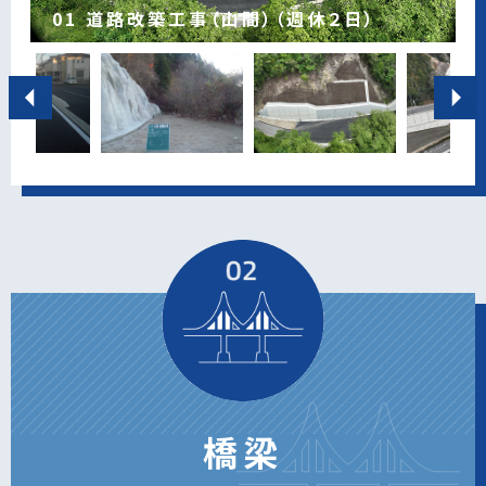
01 道路改築工事（山間）（週休２日）
02 道路改良工事（1号工・週休2日）
03 道路改良工事（2号工）
04 道路改良工事（ICT簡易・週休2日）
05 雁又泥亀首１号線道路改良工事
事）
工事）
臨場)
工事その27
事(その2)
11 一般県道加茂川志賀線 道路改良工事
工事(その2)
13 市道本地柿本線 道路改良工事
14 小川線 林道改良工事
竣工 ：2026年7月
竣工 ：2026年2月
竣工 ：2025年3月
竣工 ：2024年3月
竣工 ：2024年3月
竣工 ：2024年2月
竣工 ：2023年12月
竣工 ：2022年10月
竣工 ：2021年3月
竣工 ：2020年3月
竣工 ：2019年12月
竣工 ：2019年3月
竣工 ：2019年3月
竣工 ：2019年1月
工事場所：豊田市三箇町地内
工事場所：豊田市大内町地内
工事場所：豊田市大内町地内
工事場所：豊田市須渕町地内 主要地方道豊田明智線
工事場所：長久手市岩作酉立花地内外 市道雁又泥亀首
工事場所：豊田市神殿町地内
工事場所：豊田市上八木町地内
工事場所：豊田市越戸町地内 一般県道西中山越戸停車
工事場所：豊田市土橋町地内
工事場所：豊田市野見町地内
工事場所：豊田市桂野町地内
工事場所：豊田市平戸橋町地内
工事場所：豊田市柿本町地内
工事場所：豊田市黒田町地内
１号線
場線
橋梁