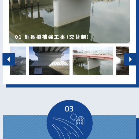
03 水分橋改築工事（下部工）（その3）（交
04 東山跨道橋補強工事（その６）及び補修
05 市道藤岡田中二反田線 道路改良改良
06 都市計画道路豊栄河合線 橋りょう新設
10 豊田土橋土地区画整理事業 逢妻男川
11 平成記念橋ほか 橋りょう耐震補強・補
01 師長橋補強工事（交替制）
02 天白大橋（上流側）始め2橋補強工事
替制）
工事
工事(橋りょう工)
工事
07 伊保橋 橋りょう耐震補強
08 市道和会大林線 橋りょう改築工事
09 平成記念橋 橋りょう耐震補強工事
橋梁改築工事その2
修工事
竣工 ：2026年7月
竣工 ：2025年3月
竣工 ：2024年6月
竣工 ：2024年3月
竣工 ：2022年5月
竣工 ：2021年3月
竣工 ：2020年3月
竣工 ：2020年2月
竣工 ：2020年3月
竣工 ：2018年7月
竣工 ：2016年7月
工事場所：名古屋市瑞穂区土市町地内
工事場所：港区船見町、東海市新宝町
工事場所：北区東味鋺一丁目、守山区瀬古二丁目 庄内川
工事場所：守山区川東山地内 名古屋第二環状自動車道、
工事場所：豊田市藤岡飯野町地内
工事場所：豊田市渡刈町地内
工事場所：豊田市伊保町地内
工事場所：豊田市和会町地内
工事場所：豊田市川田町地内
工事場所：豊田市土橋町地内
工事場所：豊田市荒井町地内
国道302号、県道202号