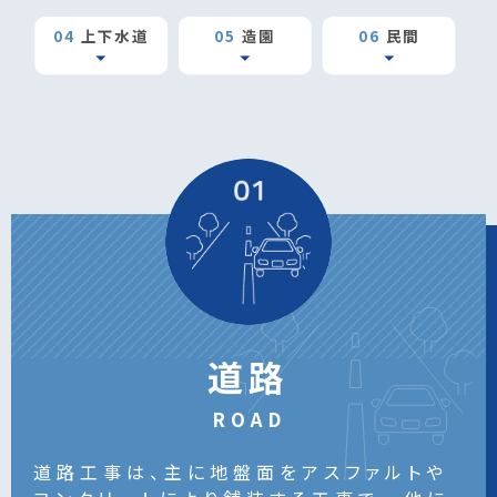
04
上下水道
05
造園
06
民間
arrow_drop_down
arrow_drop_down
arrow_drop_down
道路
ROAD
道路工事は、主に地盤面をアスファルトや