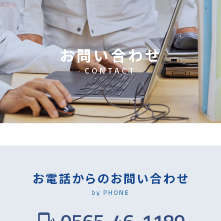
お
問
い
合
わ
せ
C
O
N
T
A
C
T
お電話からのお問い合わせ
by PHONE