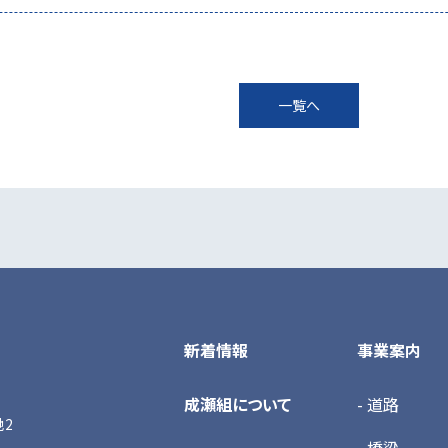
一覧へ
新着情報
事業案内
成瀬組について
- 道路
地2