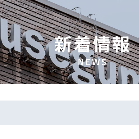
新
着
情
報
N
E
W
S