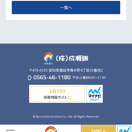
一覧へ
〒470-0335
愛知県豊田市青木町4丁目35番地2
0565-46-1180
平日+土曜日8:00～17:00
phonelink_ring
ENTRY
採用特設サイト
filter_none
© Naruse Construction Co., Ltd. All Rights Reserved.