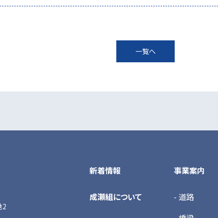
一覧へ
新着情報
事業案内
成瀬組について
- 道路
地2