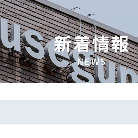
新
着
情
報
N
E
W
S