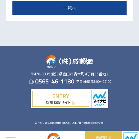
一覧へ
〒470-0335
愛知県豊田市青木町4丁目35番地2
0565-46-1180
平日+土曜日8:00～17:00
phonelink_ring
ENTRY
採用特設サイト
filter_none
© Naruse Construction Co., Ltd. All Rights Reserved.