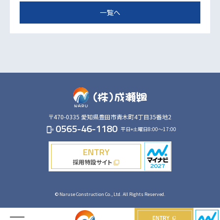
一覧へ
〒470-0335
愛知県豊田市青木町4丁目35番地2
0565-46-1180
平日+土曜日8:00～17:00
phonelink_ring
ENTRY
採用特設サイト
filter_none
© Naruse Construction Co., Ltd. All Rights Reserved.