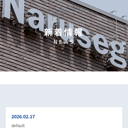
新
着
情
報
N
E
W
S
2026.02.17
default