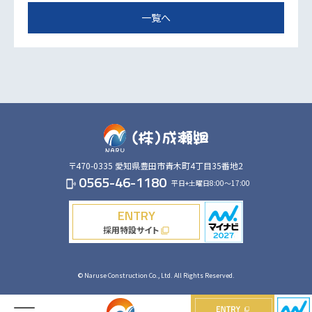
一覧へ
〒470-0335
愛知県豊田市青木町4丁目35番地2
0565-46-1180
平日+土曜日8:00～17:00
phonelink_ring
ENTRY
採用特設サイト
filter_none
© Naruse Construction Co., Ltd. All Rights Reserved.