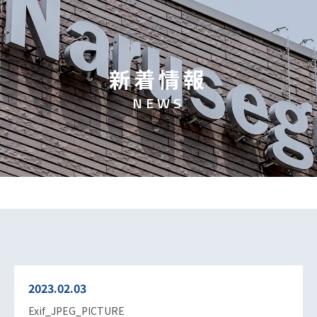
新
着
情
報
N
E
W
S
2023.02.03
Exif_JPEG_PICTURE