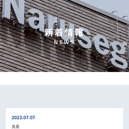
新
着
情
報
N
E
W
S
2023.07.07
真夏