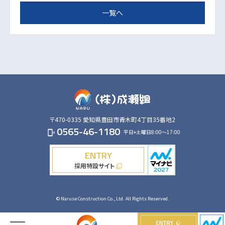
一覧へ
〒470-0335
愛知県豊田市青木町4丁目35番地2
0565-46-1180
平日+土曜日8:00～17:00
phonelink_ring
ENTRY
採用特設サイト
filter_none
© Naruse Construction Co., Ltd. All Rights Reserved.