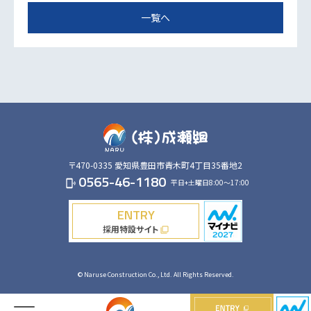
一覧へ
〒470-0335
愛知県豊田市青木町4丁目35番地2
0565-46-1180
平日+土曜日8:00～17:00
phonelink_ring
ENTRY
採用特設サイト
filter_none
© Naruse Construction Co., Ltd. All Rights Reserved.