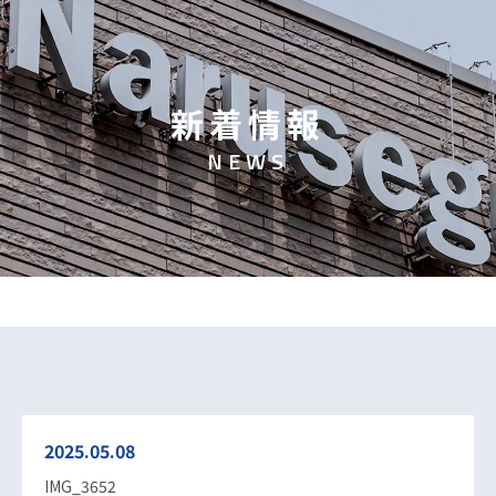
新
着
情
報
N
E
W
S
2025.05.08
IMG_3652