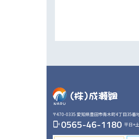
〒470-0335
愛知県豊田市青木町4丁目35番
0565-46-1180
phonelink_ring
平日+土