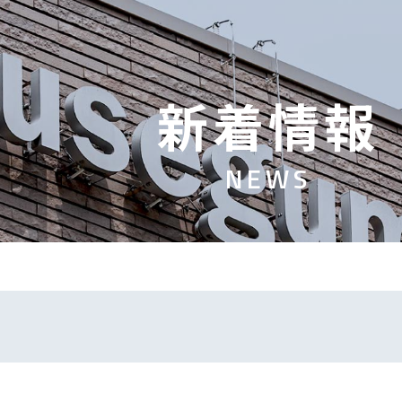
新
着
情
報
N
E
W
S