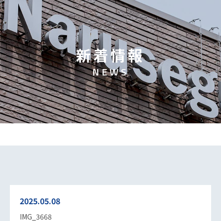
新
着
情
報
N
E
W
S
2025.05.08
IMG_3668