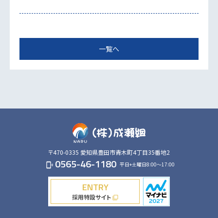
一覧へ
〒470-0335
愛知県豊田市青木町4丁目35番地2
0565-46-1180
平日+土曜日8:00～17:00
phonelink_ring
ENTRY
採用特設サイト
filter_none