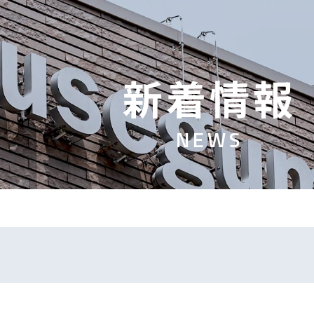
新
着
情
報
N
E
W
S