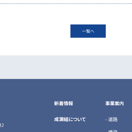
一覧へ
新着情報
事業案内
成瀬組について
- 道路
地2