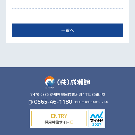
一覧へ
〒470-0335
愛知県豊田市青木町4丁目35番地2
0565-46-1180
平日+土曜日8:00～17:00
phonelink_ring
ENTRY
採用特設サイト
filter_none