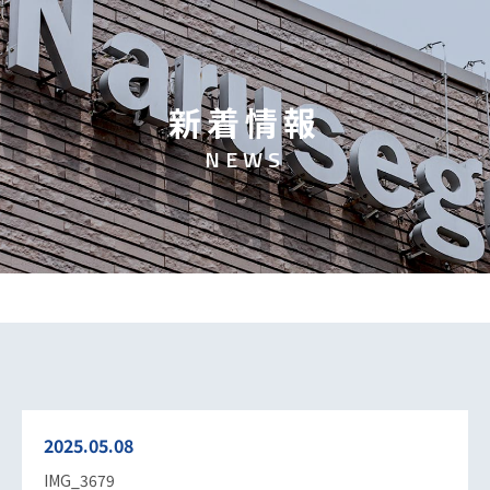
新
着
情
報
N
E
W
S
2025.05.08
IMG_3679