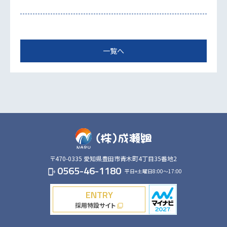
一覧へ
〒470-0335
愛知県豊田市青木町4丁目35番地2
0565-46-1180
平日+土曜日8:00～17:00
phonelink_ring
ENTRY
採用特設サイト
filter_none