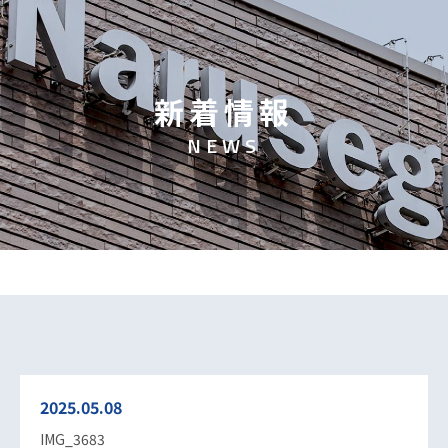
新
着
情
報
N
E
W
S
2025.05.08
IMG_3683