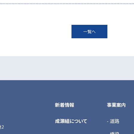
一覧へ
新着情報
事業案内
成瀬組について
- 道路
地2