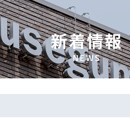
新
着
情
報
N
E
W
S