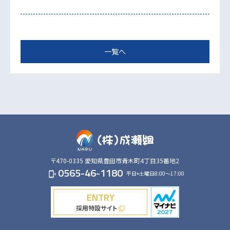
一覧へ
〒470-0335
愛知県豊田市青木町4丁目35番地2
0565-46-1180
平日+土曜日8:00～17:00
phonelink_ring
ENTRY
採用特設サイト
filter_none