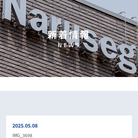
新
着
情
報
N
E
W
S
2025.05.08
IMG_3698