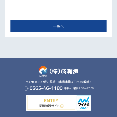
一覧へ
〒470-0335
愛知県豊田市青木町4丁目35番地2
0565-46-1180
平日+土曜日8:00～17:00
phonelink_ring
ENTRY
採用特設サイト
filter_none