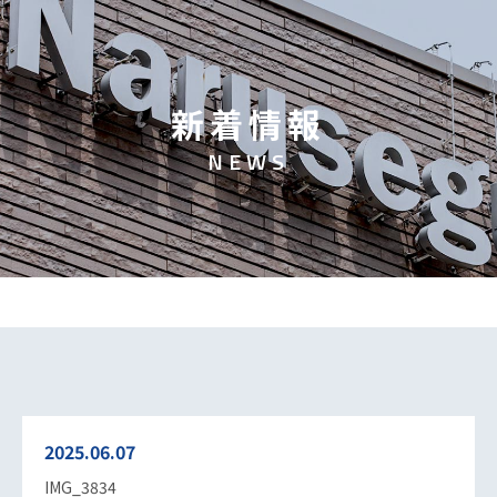
新
着
情
報
N
E
W
S
2025.06.07
IMG_3834