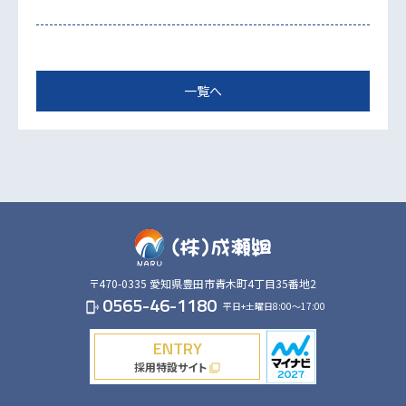
一覧へ
〒470-0335
愛知県豊田市青木町4丁目35番地2
0565-46-1180
平日+土曜日8:00～17:00
phonelink_ring
ENTRY
採用特設サイト
filter_none