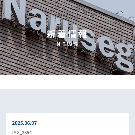
新
着
情
報
N
E
W
S
2025.06.07
IMG_3854