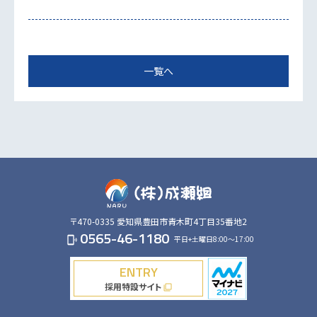
一覧へ
〒470-0335
愛知県豊田市青木町4丁目35番地2
0565-46-1180
平日+土曜日8:00～17:00
phonelink_ring
ENTRY
採用特設サイト
filter_none