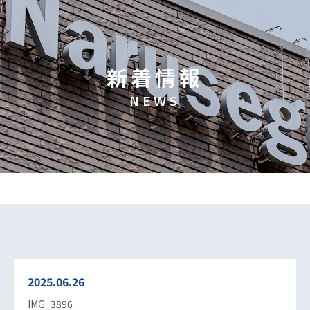
新
着
情
報
N
E
W
S
2025.06.26
IMG_3896