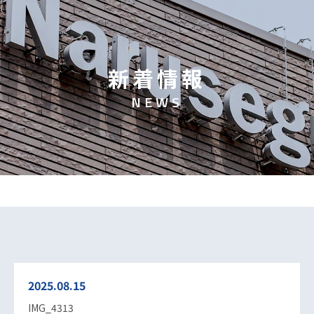
新
着
情
報
N
E
W
S
2025.08.15
IMG_4313