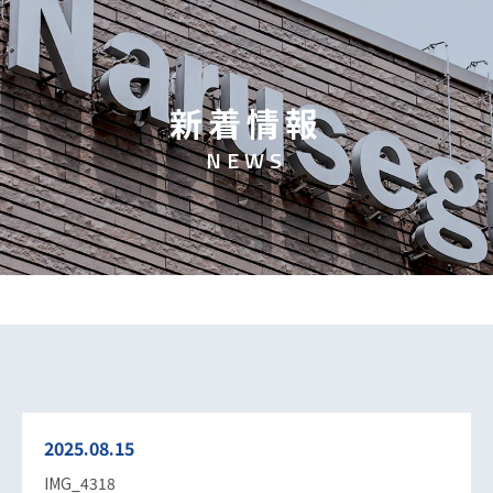
新
着
情
報
N
E
W
S
2025.08.15
IMG_4318