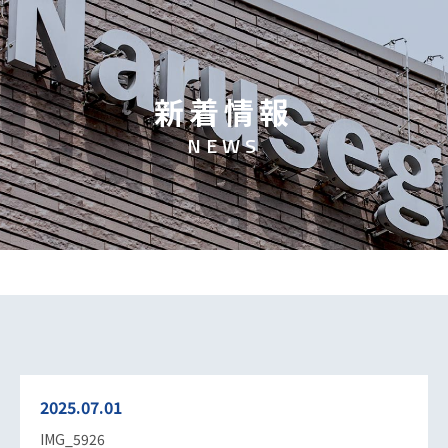
新
着
情
報
N
E
W
S
2025.07.01
IMG_5926