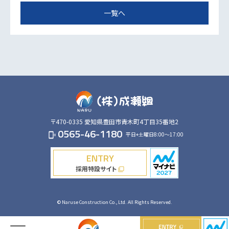
一覧へ
〒470-0335
愛知県豊田市青木町4丁目35番地2
0565-46-1180
平日+土曜日8:00～17:00
phonelink_ring
ENTRY
採用特設サイト
filter_none
© Naruse Construction Co., Ltd. All Rights Reserved.