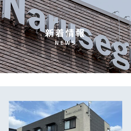
新
着
情
報
N
E
W
S