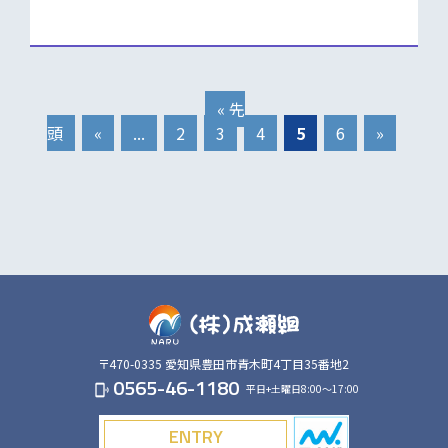
« 先
頭
«
...
2
3
4
5
6
»
〒470-0335
愛知県豊田市青木町4丁目35番地2
0565-46-1180
平日+土曜日8:00～17:00
phonelink_ring
ENTRY