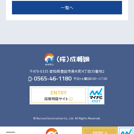
一覧へ
〒470-0335
愛知県豊田市青木町4丁目35番地2
0565-46-1180
平日+土曜日8:00～17:00
phonelink_ring
ENTRY
採用特設サイト
filter_none
© Naruse Construction Co., Ltd. All Rights Reserved.