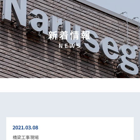
新
着
情
報
N
E
W
S
2021.03.08
橋梁工事現場