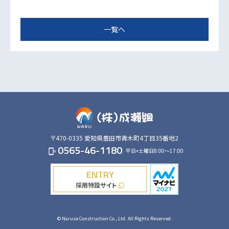
一覧へ
〒470-0335
愛知県豊田市青木町4丁目35番地2
0565-46-1180
平日+土曜日8:00～17:00
phonelink_ring
ENTRY
採用特設サイト
filter_none
© Naruse Construction Co., Ltd. All Rights Reserved.