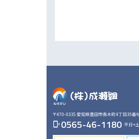
〒470-0335
愛知県豊田市青木町4丁目35番
0565-46-1180
phonelink_ring
平日+土