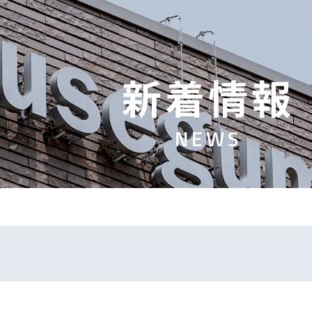
新
着
情
報
N
E
W
S