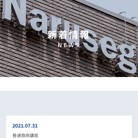
新
着
情
報
N
E
W
S
2021.07.31
普通救命講習