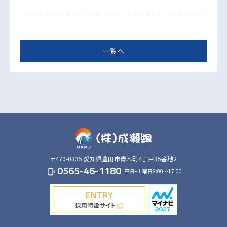
一覧へ
〒470-0335
愛知県豊田市青木町4丁目35番地2
0565-46-1180
平日+土曜日8:00～17:00
phonelink_ring
ENTRY
採用特設サイト
filter_none