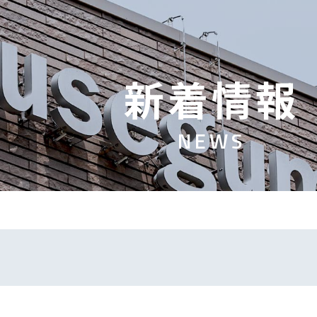
新
着
情
報
N
E
W
S