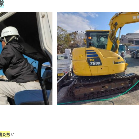
隊
鋭たち
が