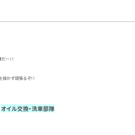
除
だー！！
を抜かず頑張るぞ！！
オイル交換・洗車部隊
と