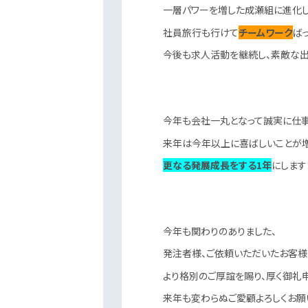
一層パワーを増した成瀬組に進化し
社員旅行も行けて
チームワーク
ばっ
今後も求人活動を継続し、素敵な出
今年も会社一丸となって誠実に仕
来年は今年以上に喜ばしいことが
更なる発展成長をする1年
にします
今年も関わりのありました、
発注者様、ご依頼いただいたお客様
より格別のご厚誼を賜り、厚く御礼
来年も変わらぬご愛顧よろしくお願