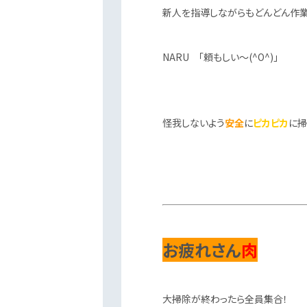
新人を指導しながらもどんどん作業
NARU 「頼もしい～(^O^)」
怪我しないよう
安全
に
ピカピカ
に掃
お疲れさん
肉
大掃除が終わったら全員集合！