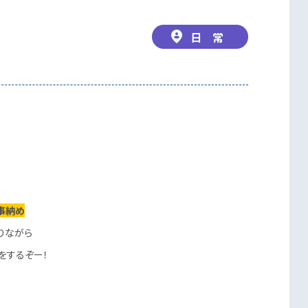
日 常
事納め
りながら
をするぞー！