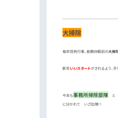
大掃除
毎年恒例行事、長期休暇前の
大掃
新年
いいスタート
がきれるよう、手
事務所掃除部隊
今年も
に分かれて いざ出陣！！