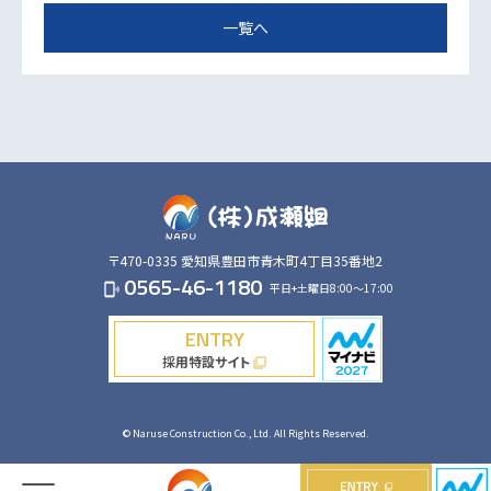
一覧へ
〒470-0335
愛知県豊田市青木町4丁目35番地2
0565-46-1180
平日+土曜日8:00～17:00
phonelink_ring
ENTRY
採用特設サイト
filter_none
© Naruse Construction Co., Ltd. All Rights Reserved.