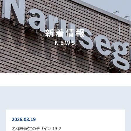
新
着
情
報
N
E
W
S
2026.03.19
名称未設定のデザイン-19-2