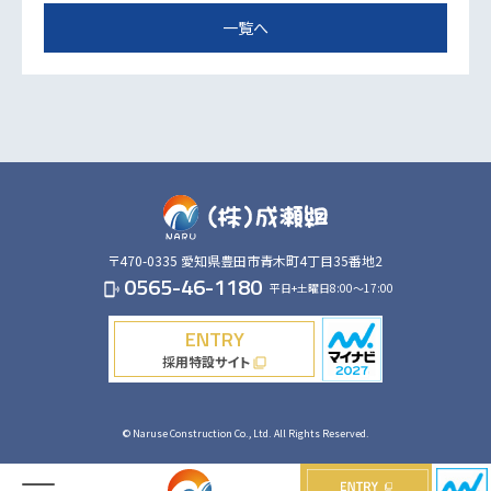
一覧へ
〒470-0335
愛知県豊田市青木町4丁目35番地2
0565-46-1180
平日+土曜日8:00～17:00
phonelink_ring
ENTRY
採用特設サイト
filter_none
© Naruse Construction Co., Ltd. All Rights Reserved.