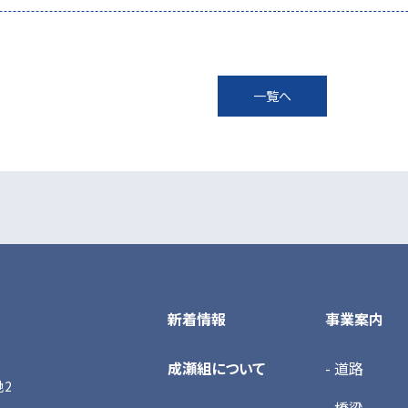
一覧へ
新着情報
事業案内
成瀬組について
- 道路
地2