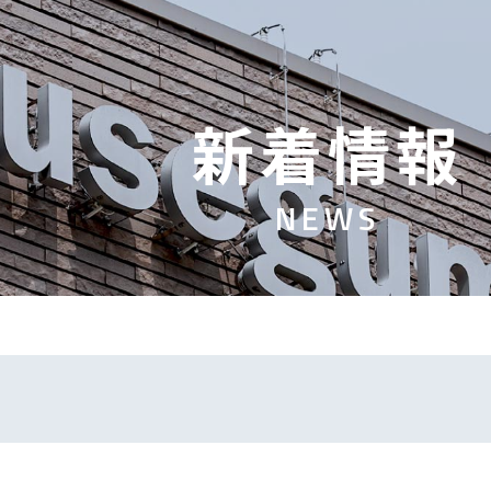
新
着
情
報
N
E
W
S