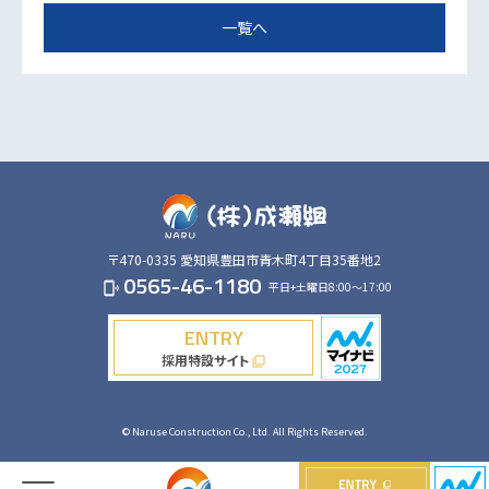
一覧へ
〒470-0335
愛知県豊田市青木町4丁目35番地2
0565-46-1180
平日+土曜日8:00～17:00
phonelink_ring
ENTRY
採用特設サイト
filter_none
© Naruse Construction Co., Ltd. All Rights Reserved.