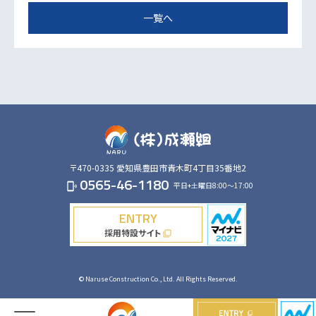
一覧へ
〒470-0335
愛知県豊田市青木町4丁目35番地2
0565-46-1180
平日+土曜日8:00～17:00
phonelink_ring
ENTRY
採用特設サイト
filter_none
© Naruse Construction Co., Ltd. All Rights Reserved.