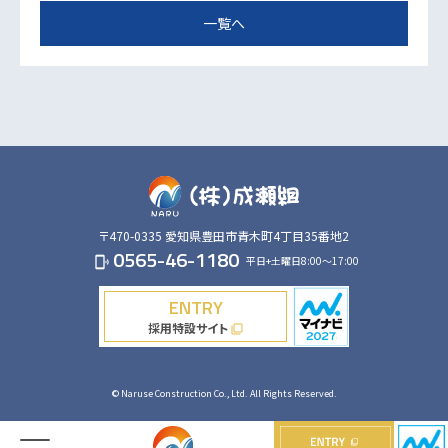
一覧へ
〒470-0335
愛知県豊田市青木町4丁目35番地2
0565-46-1180
平日+土曜日8:00～17:00
phonelink_ring
ENTRY
採用特設サイト
filter_none
© Naruse Construction Co., Ltd. All Rights Reserved.