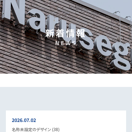
新
着
情
報
N
E
W
S
2026.07.02
名称未設定のデザイン (38)