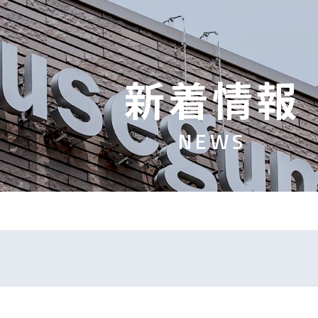
新
着
情
報
N
E
W
S