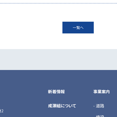
一覧へ
新着情報
事業案内
成瀬組について
- 道路
地2