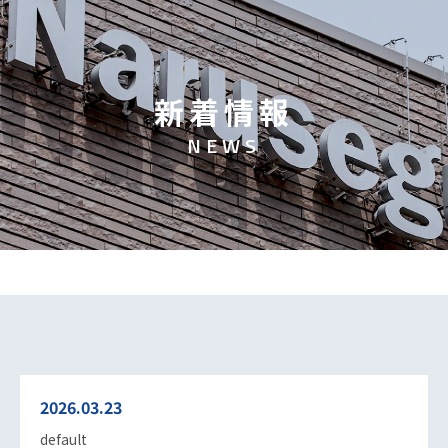
新
着
情
報
N
E
W
S
2026.03.23
default