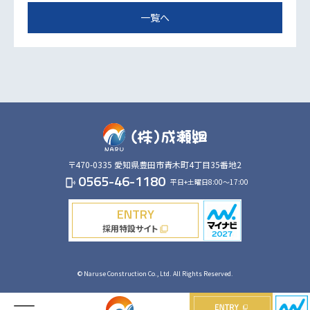
一覧へ
〒470-0335
愛知県豊田市青木町4丁目35番地2
0565-46-1180
平日+土曜日8:00～17:00
phonelink_ring
ENTRY
採用特設サイト
filter_none
© Naruse Construction Co., Ltd. All Rights Reserved.