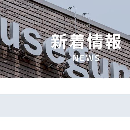
新
着
情
報
N
E
W
S