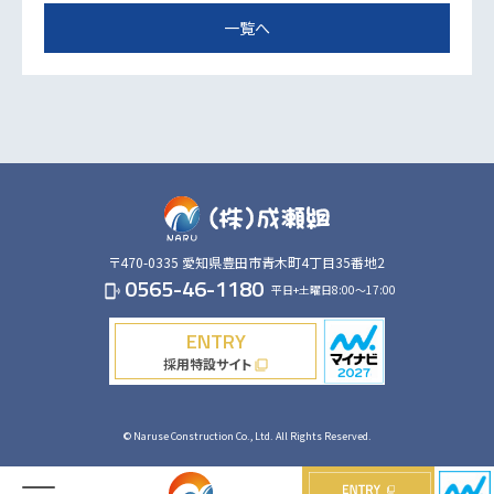
一覧へ
〒470-0335
愛知県豊田市青木町4丁目35番地2
0565-46-1180
平日+土曜日8:00～17:00
phonelink_ring
ENTRY
採用特設サイト
filter_none
© Naruse Construction Co., Ltd. All Rights Reserved.