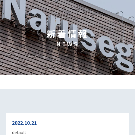
新
着
情
報
N
E
W
S
2022.10.21
default