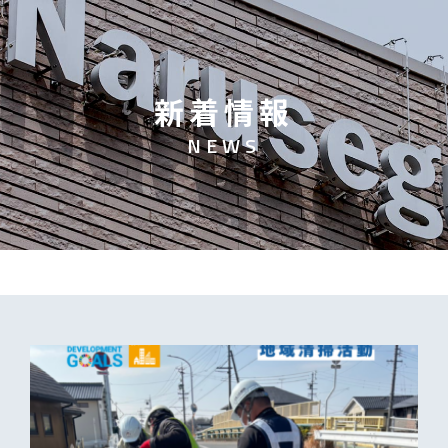
新
着
情
報
N
E
W
S