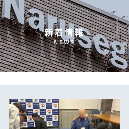
新
着
情
報
N
E
W
S