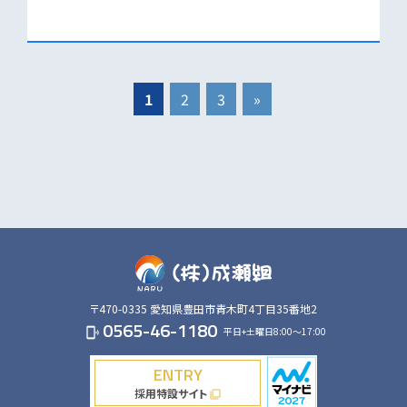
1
2
3
»
〒470-0335
愛知県豊田市青木町4丁目35番地2
0565-46-1180
平日+土曜日8:00～17:00
phonelink_ring
ENTRY
採用特設サイト
filter_none