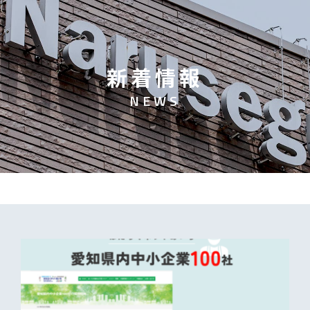
新
着
情
報
N
E
W
S