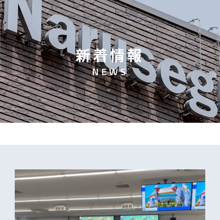
新
着
情
報
N
E
W
S