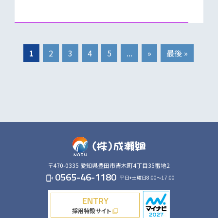
1
2
3
4
5
...
»
最後 »
〒470-0335
愛知県豊田市青木町4丁目35番地2
0565-46-1180
平日+土曜日8:00～17:00
phonelink_ring
ENTRY
採用特設サイト
filter_none